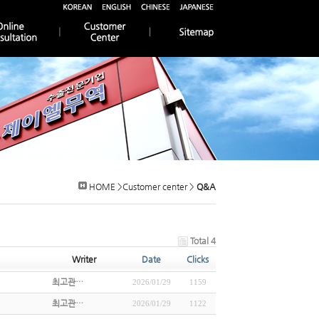
HOME >Customer center >
Q&A
Total 4
Writer
Date
Clicks
최고관…
2026/01/29
1159
최고관…
2026/01/29
1122