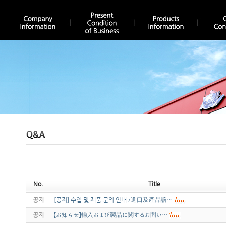
No.
Title
공지
[공지] 수입 및 제품 문의 안내 /進口及產品諮…
공지
【お知らせ】輸入および製品に関するお問い…